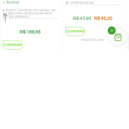
+ Taurina)
90 COMPRIMIDOS
● BURST CAFFEIN: 60 CÁPSULAS.
● CREATINA MONOHIDRATADA:
PÓ 300 GRAMAS.
R$
47,84
R$
45,20
0
COMPRAR
R$
169,65
MAIS DETALHES
COMPRAR
MAIS DETALHES
←
1
2
→