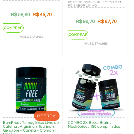
POTE DE 300G. SUPLEMENTO EM
PÓ SABOR LIMÃO.
R$
58,60
R$
45,70
R$
96,70
R$
87,70
COMPRAR
COMPRAR
MAIS DETALHES
MAIS DETALHES
OFERTA
BurnFree . Termogênico Livre de
COMBO 2X Boost Brain .
Cafeína . Arginina + Taurina +
Nootrópico . 180 comprimidos
Gengibre + Canela + Cromo +