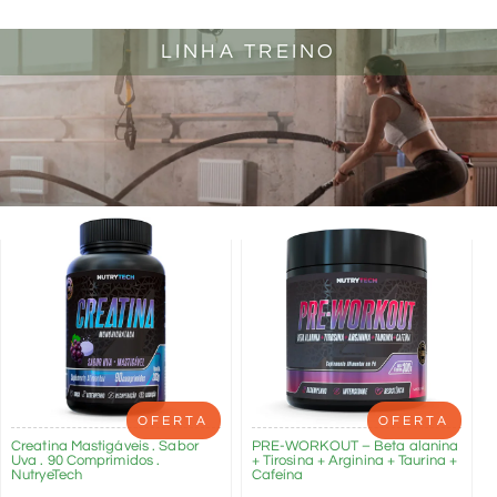
LINHA TREINO
OFERTA
OFERTA
Creatina Mastigáveis . Sabor
PRE-WORKOUT – Beta alanina
Uva . 90 Comprimidos .
+ Tirosina + Arginina + Taurina +
NutryeTech
Cafeína