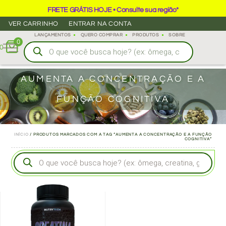
FRETE GRÁTIS HOJE • Consulte sua região*
VER CARRINHO
ENTRAR NA CONTA
LANÇAMENTOS
QUERO COMPRAR
PRODUTOS
SOBRE
0
0
AUMENTA A CONCENTRAÇÃO E A
FUNÇÃO COGNITIVA
INÍCIO
/ PRODUTOS MARCADOS COM A TAG “AUMENTA A CONCENTRAÇÃO E A FUNÇÃO
COGNITIVA”