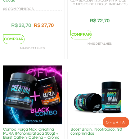
Cacau
COMBO COM 180 COMPRIMIDOS
= 2 MESES DE USO (2 UNIDADES)
60 COMPRIMIDOS
R$
72,70
R$
32,70
R$
27,70
COMPRAR
COMPRAR
MAIS DETALHES
MAIS DETALHES
OFERTA
Combo Força Max: Creatina
Boost Brain . Nootrópico . 90
PURA (Monohidratada 300g) +
comprimidos
Burst Caffein (Cafeína + Cromo