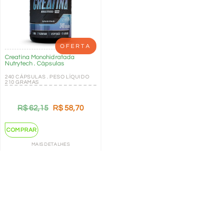
OFERTA
Creatina Monohidratada
Nutrytech . Cápsulas
240 CÁPSULAS . PESO LÍQUIDO
210 GRAMAS
R$
62,15
R$
58,70
COMPRAR
MAIS DETALHES