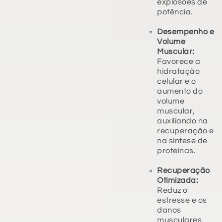
explosões de
potência.
Desempenho e
Volume
Muscular:
Favorece a
hidratação
celular e o
aumento do
volume
muscular,
auxiliando na
recuperação e
na síntese de
proteínas.
Recuperação
Otimizada:
Reduz o
estresse e os
danos
musculares,