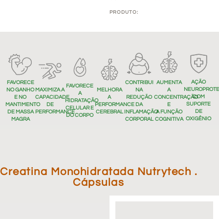
PRODUTO:
AÇÃO
AUMENTA
FAVORECE
CONTRIBUI
FAVORECE
NEUROPROT
MELHORA
A
NO GANHO
MAXIMIZA A
NA
A
COM
A
CONCENTRAÇÃO
E NO
CAPACIDADE
REDUÇÃO
HIDRATAÇÃO
SUPORTE
PERFORMANCE
E
MANTIMENTO
DE
DA
CELULAR E
DE
CEREBRAL
A FUNÇÃO
DE MASSA
PERFORMANCE
INFLAMAÇÃO
DO CORPO
OXIGÊNIO
COGNITIVA
MAGRA
CORPORAL
Creatina Monohidratada Nutrytech .
Cápsulas