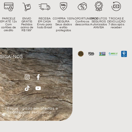
PARCELE
ENVIO
RECEBA
COMPRA 100%
OPORTUNIDADE
PRODUTOS
TROCAS E
EM ATÉ 12x
GRÁTIS
EM CASA
SEGURA
Confira os
SEGUROS
DEVOLUÇÃO
Com
Pedidos
Envio para
Seus dados
descontos
Autorizados
7 dias após
cartões de
acima de
todo Brasil
estão
ANVISA
receber
crédito
R$199*
protegidos
SIGA-NOS
◦ Fique ligado em ofertas e
conteúdos exclusivos.