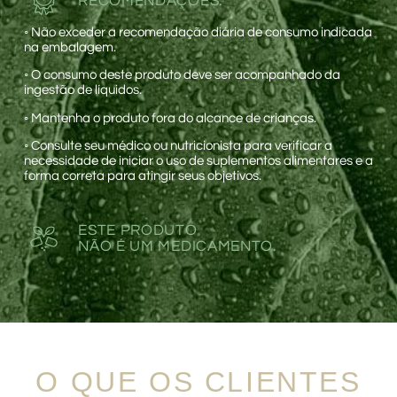
RECOMENDAÇÕES:
◦
Não exceder a recomendação diária de consumo indicada
na embalagem.
◦
O consumo deste produto deve ser acompanhado da
ingestão de líquidos.
◦
Mantenha o produto fora do alcance de crianças.
◦
Consulte seu médico ou nutricionista para verificar a
necessidade de iniciar o uso de suplementos alimentares e a
forma correta para atingir seus objetivos.
ESTE PRODUTO
NÃO É UM MEDICAMENTO.
O QUE OS CLIENTES