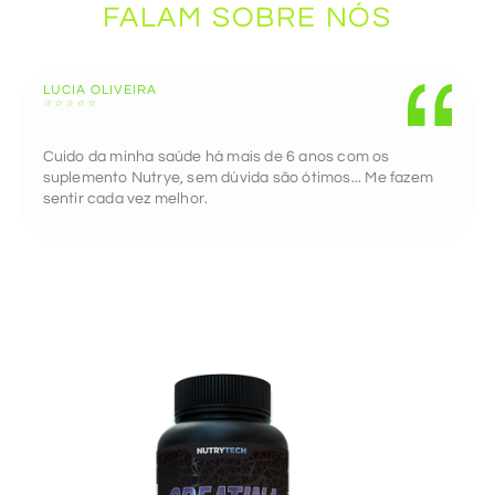
FALAM SOBRE NÓS
LUCIA OLIVEIRA
☆
☆
☆
☆
☆
Cuido da minha saúde há mais de 6 anos com os
suplemento Nutrye, sem dúvida são ótimos... Me fazem
sentir cada vez melhor.