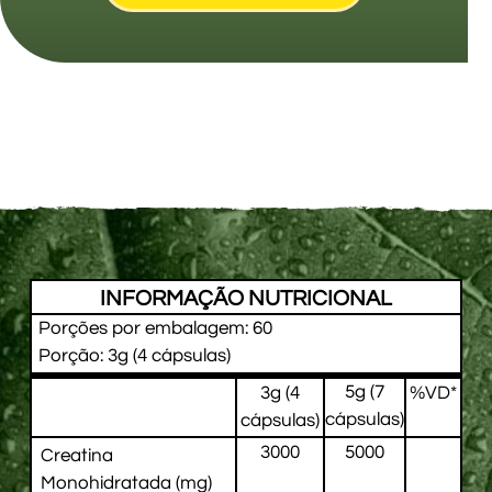
INFORMAÇÃO NUTRICIONAL
Porções por embalagem: 60
Porção: 3g (4 cápsulas)
5g (7
3g (4
%VD*
cápsulas)
cápsulas)
3000
5000
Creatina
Monohidratada (mg)