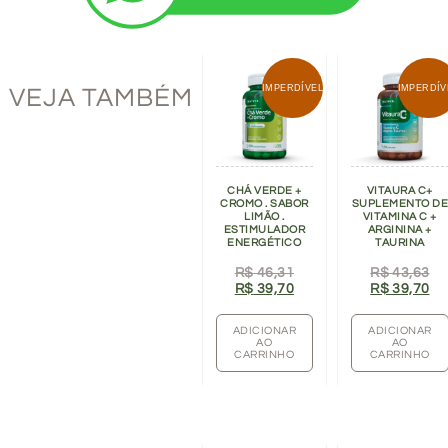
IMPERDÍVEL
IMPERDÍV
VEJA TAMBÉM
CHÁ VERDE +
VITAURA C+
CROMO . SABOR
SUPLEMENTO D
LIMÃO .
VITAMINA C +
ESTIMULADOR
ARGININA +
ENERGÉTICO
TAURINA
R$
46,31
R$
43,63
R$
39,70
R$
39,70
ADICIONAR
ADICIONAR
AO
AO
CARRINHO
CARRINHO