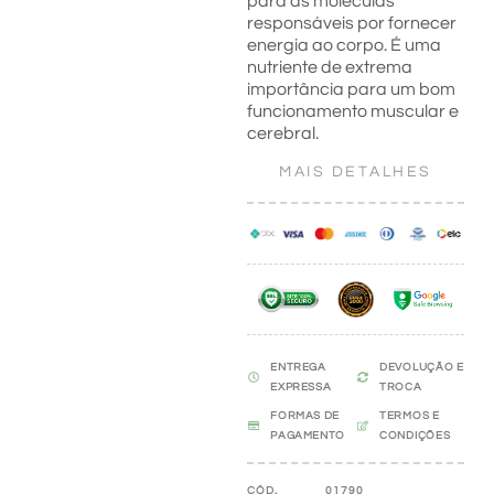
para as moléculas
responsáveis por fornecer
energia ao corpo. É uma
nutriente de extrema
importância para um bom
funcionamento muscular e
cerebral.
MAIS DETALHES
ENTREGA
DEVOLUÇÃO E
EXPRESSA
TROCA
FORMAS DE
TERMOS E
PAGAMENTO
CONDIÇÕES
CÓD.
01790