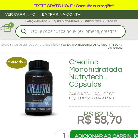
FRETE GRÁTIS HOJE • Consulte sua região*
VER CARRINHO
ENTRAR NA CONTA
LANÇAMENTOS
QUERO COMPRAR
PRODUTOS
SOBRE
0
0
INÍCIO
/
POR OBJETIVO
/
ATIVIDADE FÍSICA
/ CREATINA MONOHIDRATADA NUTRYTECH .
CÁPSULAS
Creatina
IMPERDÍVEL
Monohidratada
Nutrytech .
Cápsulas
240 CÁPSULAS . PESO
LÍQUIDO 210 GRAMAS
R$
62,15
R$
58,70
ADICIONAR AO CARRINH