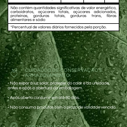
Não contém quantidades significativas de valor energético,
carboidratos, açúcares totais, açúcares adicionados,
proteínas, gorduras totais, gorduras trans, fibras
alimentares e sódio
*Percentual de valores diários fornecidos pela porção.
CUIDADOS DE CONSERVAÇÃO E
ARMAZENAMENTO:
◦
Não expor à luz solar, proteger do calor e da umidade,
antes e após a abertura da embalagem.
◦
Após aberto consumir em até 60 dias.
◦
Não consuma produtos com o prazo de validade vencido.