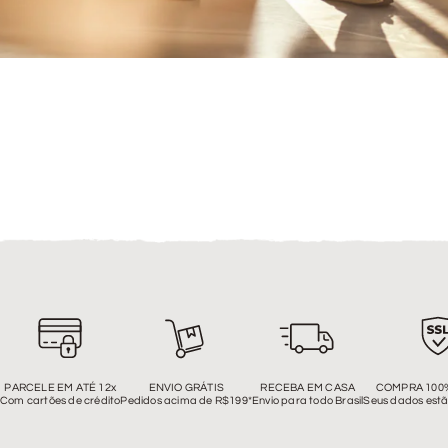
PARCELE EM ATÉ 12x
ENVIO GRÁTIS
RECEBA EM CASA
COMPRA 100
Com cartões de crédito
Pedidos acima de R$199*
Envio para todo Brasil
Seus dados estã