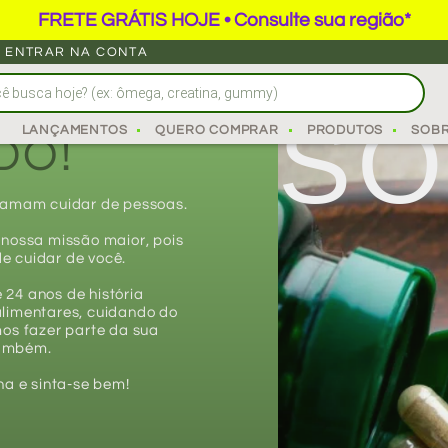
FRETE GRÁTIS HOJE • Consulte sua região*
ENTRAR NA CONTA
S
LANÇAMENTOS
QUERO COMPRAR
PRODUTOS
SOB
DO!
 amam cuidar de pessoas.
nossa missão maior, pois
de cuidar de você.
24 anos de história
limentares, cuidando do
os fazer parte da sua
também.
ha e sinta-se bem!