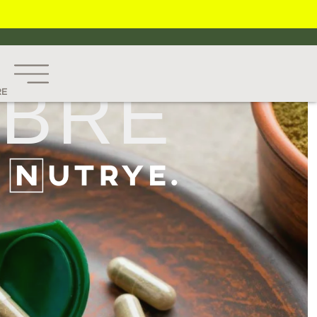
O
B
R
E
RE