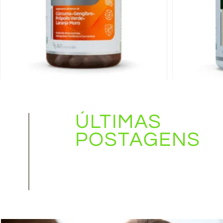
CurmaPro . Cúrcuma + Extrato de
Própolis + Gengibre + Laranja Moro .
60 cápsulas
Suplemento de L
ÚLTIMAS
POSTAGENS