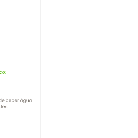
ios
 de beber água
tes.