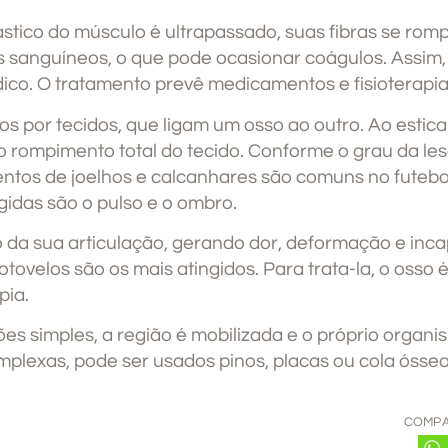
ástico do músculo é ultrapassado, suas fibras se ro
 sanguíneos, o que pode ocasionar coágulos. Assim,
dico. O tratamento prevê medicamentos e fisioterapia
s por tecidos, que ligam um osso ao outro. Ao estic
 rompimento total do tecido. Conforme o grau da les
entos de joelhos e calcanhares são comuns no futebo
ngidas são o pulso e o ombro.
 da sua articulação, gerando dor, deformação e inc
tovelos são os mais atingidos. Para trata-la, o osso 
pia.
ões simples, a região é mobilizada e o próprio organi
omplexas, pode ser usados pinos, placas ou cola óssea
COMPA