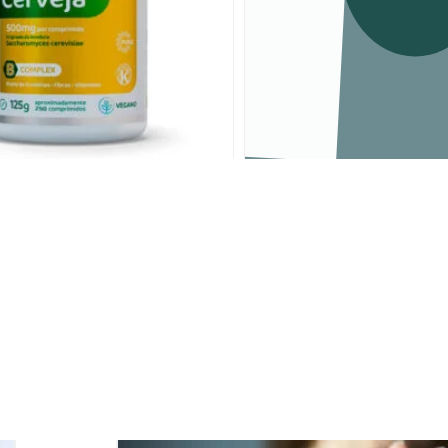
evedo de Cerveja
Triptofano + Vitamina B6