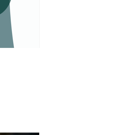
Complexo B + Zinco + Vitamina D3 .
60 cápsulas