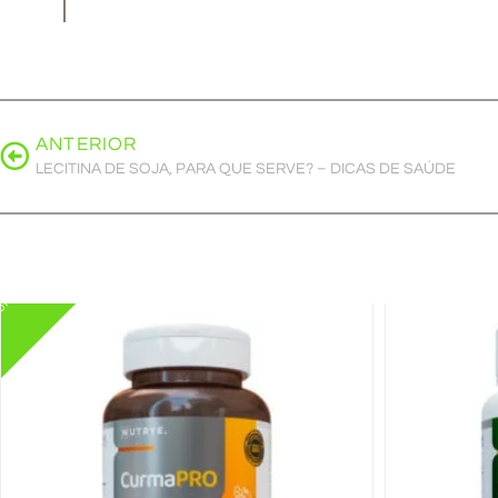
ANTERIOR
LECITINA DE SOJA, PARA QUE SERVE? – DICAS DE SAÚDE
OMO