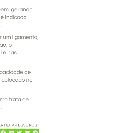
mpem, gerando
 é indicado
.
ar um ligamento,
ão, o
l e nas
apacidade de
é colocado no
smo trata de
.
RTILHAR ESSE POST