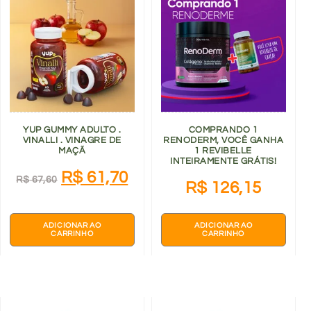
YUP GUMMY ADULTO .
COMPRANDO 1
VINALLI . VINAGRE DE
RENODERM, VOCÊ GANHA
MAÇÃ
1 REVIBELLE
INTEIRAMENTE GRÁTIS!
R$
61,70
R$
67,60
R$
126,15
ADICIONAR AO
ADICIONAR AO
CARRINHO
CARRINHO