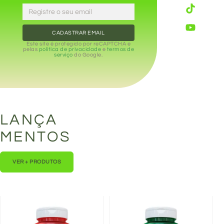
CADASTRAR EMAIL
Este site é protegido por reCAPTCHA e
pelas
política de privacidade
e
termos de
serviço
do Google.
LANÇA
MENTOS
VER + PRODUTOS