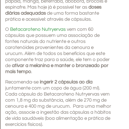
papaia, manga, beterraba, abóbora, brócolis e
espinafre. Mas hoje já é possível ter as
doses
diárias adequadas
de uma forma bastante
prática e acessível: através de cápsulas.
O
Betacaroteno Nutryervas
vem com 60
cápsulas que possuem uma associação de
fontes naturais do nutriente e outros
carotenóides provenientes da cenoura e
urucum. Além de todos os benefícios que este
componente traz para a saúde, ele tem o poder
de
ativar a melanina e manter o bronzeado por
mais tempo
.
Recomenda-se
ingerir 2 cápsulas ao dia
juntamente com um copo de água (200 ml).
Cada cápsula do Betacaroteno Nutryervas vem
com 1,8 mg da substância, além de 270 mg de
cenoura e 400 mg de urucum. Para uma melhor
ação, associe a ingestão das cápsulas a hábitos
de vida saudáveis (boa alimentação e prática de
exercícios físicos).