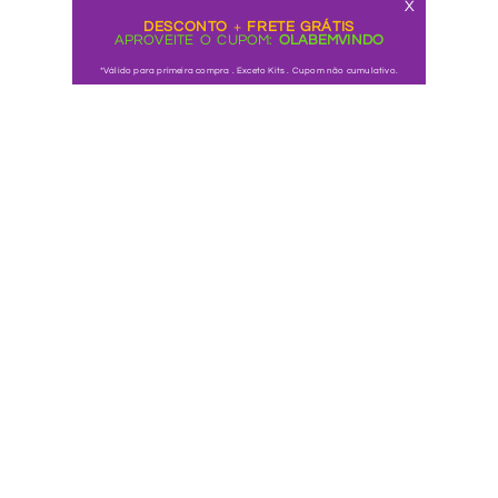
X
DESCONTO
+
FRETE GRÁTIS
APROVEITE O CUPOM​:
OLABEMVINDO​
*Válido para primeira compra . Exceto Kits . Cupom não cumulativo.