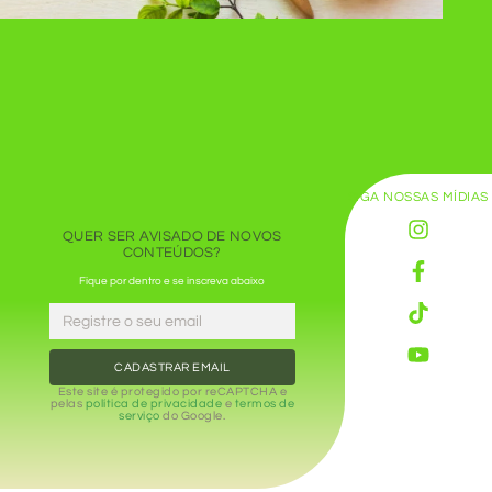
SIGA NOSSAS MÍDIAS
QUER SER AVISADO DE NOVOS
CONTEÚDOS?
Fique por dentro e se inscreva abaixo
CADASTRAR EMAIL
Este site é protegido por reCAPTCHA e
pelas
política de privacidade
e
termos de
serviço
do Google.