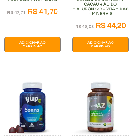
CACAU + ÁCIDO
HIALURÔNICO + VITAMINAS
R$
41,70
R$
47,71
+ MINERAIS
R$
44,20
R$
48,08
ADICIONAR AO
ADICIONAR AO
CARRINHO
CARRINHO