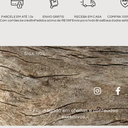
PARCELE EM ATÉ 12x
ENVIO GRÁTIS
RECEBA EM CASA
COMPRA 100
Com cartões de crédito
Pedidos acima de R$199*
Envio para todo Brasil
Seus dados estã
SIGA-NOS
◦ Fique ligado em ofertas e conteúdos
exclusivos.