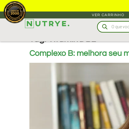
VER CARRINHO
Tag:
Vitamina B2
Complexo B: melhora seu m