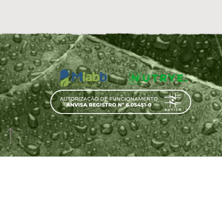
(44) 98441-0359
NUTRYE® É UMA MARCA DE MLABB IN
CNPJ 03.939.020/0001-10
INDÚSTRIA BRASILEIRA