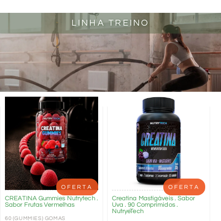
LINHA TREINO
OFERTA
OFERTA
CREATINA Gummies Nutrytech .
Creatina Mastigáveis . Sabor
Sabor Frutas Vermelhas
Uva . 90 Comprimidos .
NutryeTech
60 (GUMMIES) GOMAS