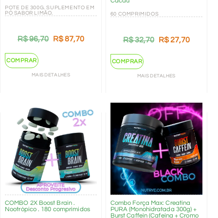
Cacau
POTE DE 300G. SUPLEMENTO EM
PÓ SABOR LIMÃO.
60 COMPRIMIDOS
R$
96,70
R$
87,70
R$
32,70
R$
27,70
COMPRAR
COMPRAR
MAIS DETALHES
MAIS DETALHES
COMBO 2X Boost Brain .
Combo Força Max: Creatina
Nootrópico . 180 comprimidos
PURA (Monohidratada 300g) +
Burst Caffein (Cafeína + Cromo