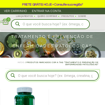
FRETE GRÁTIS HOJE • Consulte sua região*
VER CARRINHO
ENTRAR NA CONTA
LANÇAMENTOS
QUERO COMPRAR
PRODUTOS
SOBRE
0
0
TRATAMENTO E PREVENÇÃO DE
ENFERMIDADES PATOLÓGICAS
INÍCIO
/ PRODUTOS MARCADOS COM A TAG “TRATAMENTO E PREVENÇÃO DE
ENFERMIDADES PATOLÓGICAS”