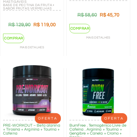
MASTIGÁVEIS
BASE DE PECTINA DA FRUTA •
SABOR FRUTAS VERMELHAS
R$
58,60
R$
45,70
R$
129,90
R$
119,00
COMPRAR
MAIS DETALHES
COMPRAR
MAIS DETALHES
OFERTA
OFERTA
PRE-WORKOUT – Beta alanina
BurnFree . Termogênico Livre de
+ Tirosina + Arginina + Taurina +
Cafeína . Arginina + Taurina +
Cafeína
Gengibre + Canela + Cromo +