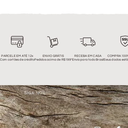
PARCELE EM ATÉ 12x
ENVIO GRÁTIS
RECEBA EM CASA
COMPRA 100
Com cartões de crédito
Pedidos acima de R$199*
Envio para todo Brasil
Seus dados estã
SIGA-NOS