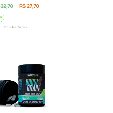
32,70
R$
27,70
AR
MAIS DETALHES