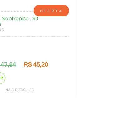
OFERTA
. Nootrópico . 90
s
OS
47,84
R$
45,20
AR
MAIS DETALHES