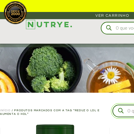
VER CARRINHO
RED
INÍCIO
/ PRODUTOS MARCADOS COM A TAG “REDUZ O LDL E
AUMENTA O HDL”