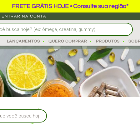
FRETE GRÁTIS HOJE • Consulte sua região*
ENTRAR NA CONTA
UZ O LDL E AUMENTA O
LANÇAMENTOS
QUERO COMPRAR
PRODUTOS
SOB