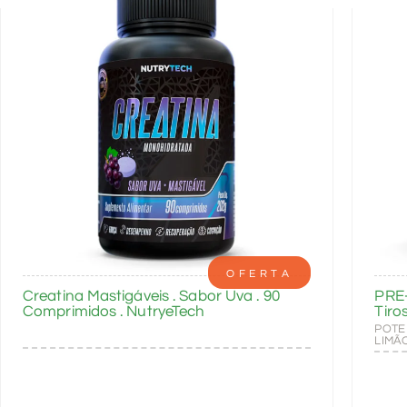
OFERTA
Creatina Mastigáveis . Sabor Uva . 90
PRE
Comprimidos . NutryeTech
Tiro
POTE
LIMÃ