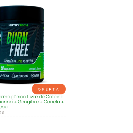
OFERTA
ermogênico Livre de Cafeína .
aurina + Gengibre + Canela +
cau
OS