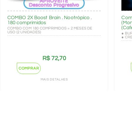
COMBO 2X Boost Brain . Nootrópico .
Com
180 comprimidos
(Mon
(Caf
COMBO COM 180 COMPRIMIDOS = 2 MESES DE
USO (2 UNIDADES)
● BU
● CR
R$
72,70
COMPRAR
MAIS DETALHES