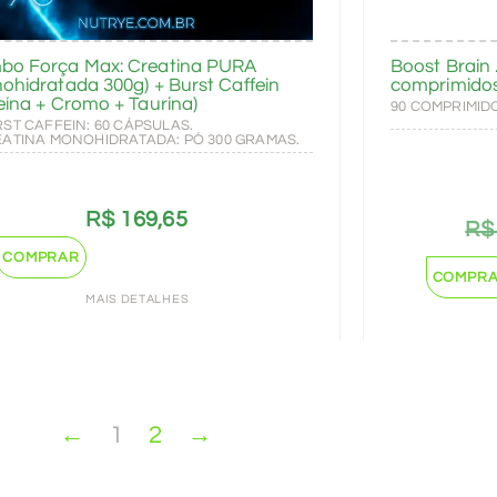
bo Força Max: Creatina PURA
Boost Brain 
ohidratada 300g) + Burst Caffein
comprimido
eína + Cromo + Taurina)
90 COMPRIMID
RST CAFFEIN: 60 CÁPSULAS.
EATINA MONOHIDRATADA: PÓ 300 GRAMAS.
R$
169,65
R$
COMPRAR
COMPR
MAIS DETALHES
←
1
2
→