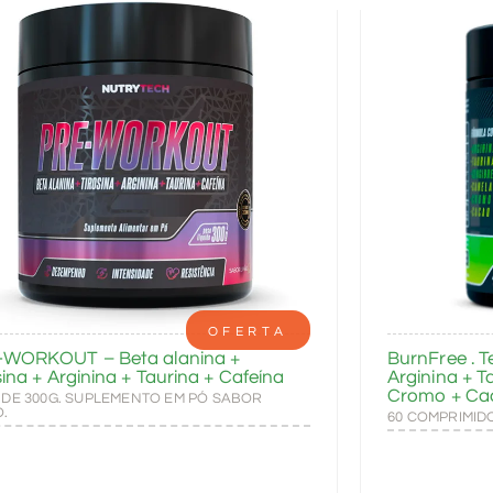
OFERTA
-WORKOUT – Beta alanina +
BurnFree . T
sina + Arginina + Taurina + Cafeína
Arginina + T
Cromo + Ca
 DE 300G. SUPLEMENTO EM PÓ SABOR
O.
60 COMPRIMID