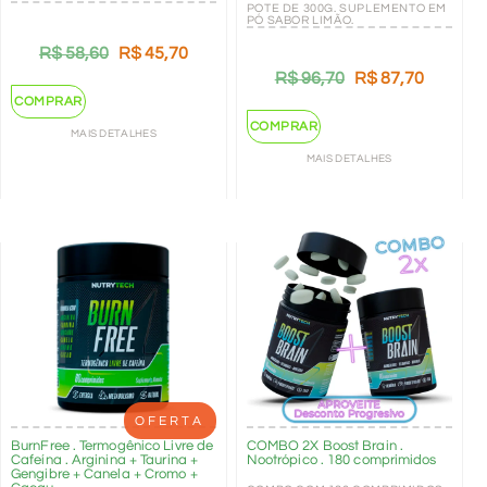
POTE DE 300G. SUPLEMENTO EM
PÓ SABOR LIMÃO.
R$
58,60
R$
45,70
R$
96,70
R$
87,70
COMPRAR
COMPRAR
MAIS DETALHES
MAIS DETALHES
OFERTA
BurnFree . Termogênico Livre de
COMBO 2X Boost Brain .
Cafeína . Arginina + Taurina +
Nootrópico . 180 comprimidos
Gengibre + Canela + Cromo +