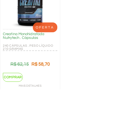
OFERTA
Creatina Monohidratada
Nutrytech . Cápsulas
240 CÁPSULAS . PESO LÍQUIDO
210 GRAMAS
R$
62,15
R$
58,70
COMPRAR
MAIS DETALHES