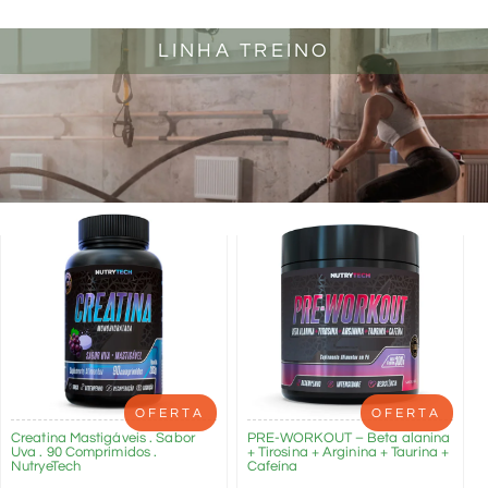
LINHA TREINO
OFERTA
OFERTA
Creatina Mastigáveis . Sabor
PRE-WORKOUT – Beta alanina
Uva . 90 Comprimidos .
+ Tirosina + Arginina + Taurina +
NutryeTech
Cafeína