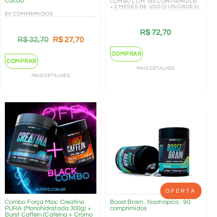
Cacau
COMBO COM 180 COMPRIMIDOS
= 2 MESES DE USO (2 UNIDADES)
60 COMPRIMIDOS
R$
72,70
R$
32,70
R$
27,70
COMPRAR
COMPRAR
MAIS DETALHES
MAIS DETALHES
OFERTA
Combo Força Max: Creatina
Boost Brain . Nootrópico . 90
PURA (Monohidratada 300g) +
comprimidos
Burst Caffein (Cafeína + Cromo