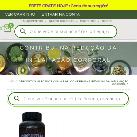
FRETE GRÁTIS HOJE • Consulte sua região*
VER CARRINHO
ENTRAR NA CONTA
LANÇAMENTOS
QUERO COMPRAR
PRODUTOS
SOBRE
0
0
CONTRIBUI NA REDUÇÃO DA
INFLAMAÇÃO CORPORAL
INÍCIO
/ PRODUTOS MARCADOS COM A TAG “CONTRIBUI NA REDUÇÃO DA INFLAMAÇÃO
CORPORAL”