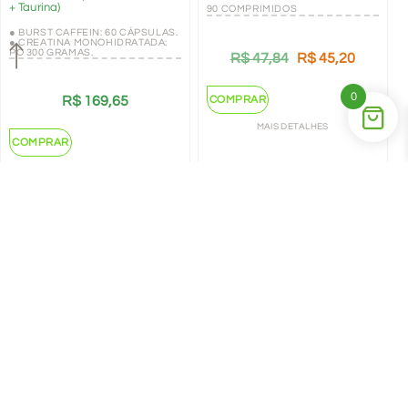
+ Taurina)
90 COMPRIMIDOS
● BURST CAFFEIN: 60 CÁPSULAS.
● CREATINA MONOHIDRATADA:
PÓ 300 GRAMAS.
R$
47,84
R$
45,20
0
COMPRAR
R$
169,65
MAIS DETALHES
COMPRAR
MAIS DETALHES
←
1
2
→