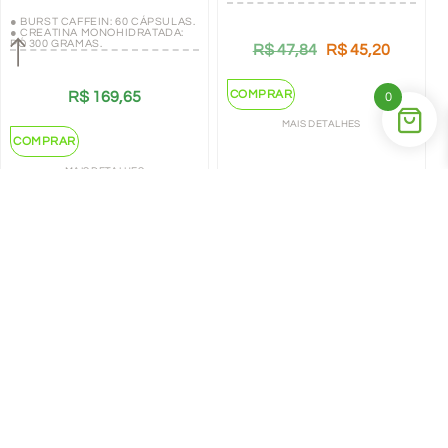
● BURST CAFFEIN: 60 CÁPSULAS.
● CREATINA MONOHIDRATADA:
PÓ 300 GRAMAS.
R$
47,84
R$
45,20
COMPRAR
R$
169,65
0
MAIS DETALHES
COMPRAR
MAIS DETALHES
←
1
2
→