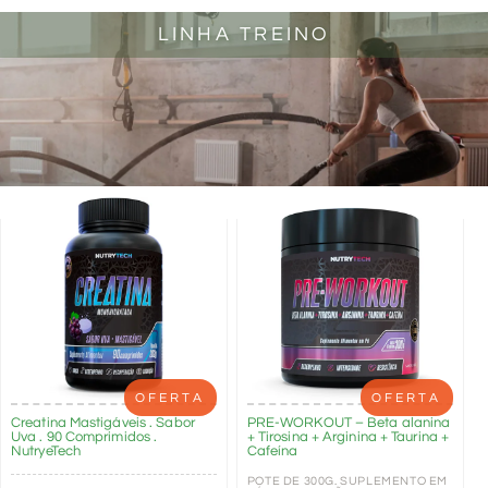
LINHA TREINO
OFERTA
OFERTA
Creatina Mastigáveis . Sabor
PRE-WORKOUT – Beta alanina
Uva . 90 Comprimidos .
+ Tirosina + Arginina + Taurina +
NutryeTech
Cafeína
POTE DE 300G. SUPLEMENTO EM