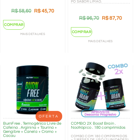
PÓ SABOR LIMÃO.
R$
58,60
R$
45,70
R$
96,70
R$
87,70
COMPRAR
COMPRAR
MAIS DETALHES
MAIS DETALHES
OFERTA
BurnFree . Termogênico Livre de
COMBO 2X Boost Brain .
Cafeína . Arginina + Taurina +
Nootrópico . 180 comprimidos
Gengibre + Canela + Cromo +
Cacau
COMBO COM 180 COMPRIMIDOS
= 2 MESES DE USO (2 UNIDADES)