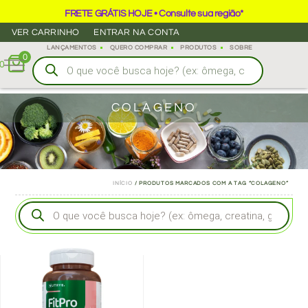
FRETE GRÁTIS HOJE • Consulte sua região*
VER CARRINHO
ENTRAR NA CONTA
LANÇAMENTOS
QUERO COMPRAR
PRODUTOS
SOBRE
0
0
COLAGENO
INÍCIO
/ PRODUTOS MARCADOS COM A TAG “COLAGENO”