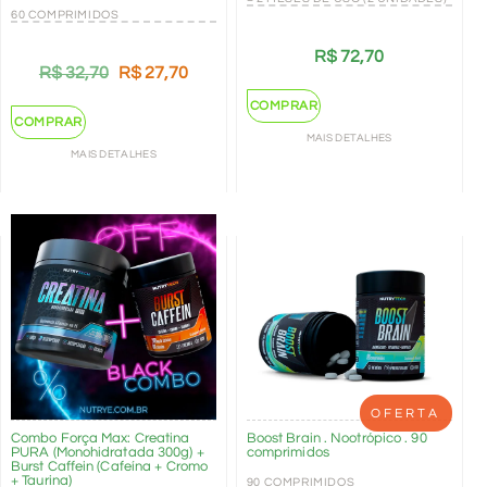
60 COMPRIMIDOS
R$
72,70
R$
32,70
R$
27,70
COMPRAR
COMPRAR
MAIS DETALHES
MAIS DETALHES
OFERTA
Combo Força Max: Creatina
Boost Brain . Nootrópico . 90
PURA (Monohidratada 300g) +
comprimidos
Burst Caffein (Cafeína + Cromo
+ Taurina)
90 COMPRIMIDOS