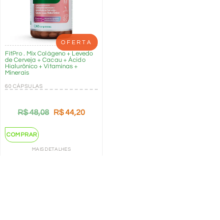
OFERTA
FitPro . Mix Colágeno + Levedo
de Cerveja + Cacau + Ácido
Hialurônico + Vitaminas +
Minerais
60 CÁPSULAS
R$
48,08
R$
44,20
COMPRAR
MAIS DETALHES