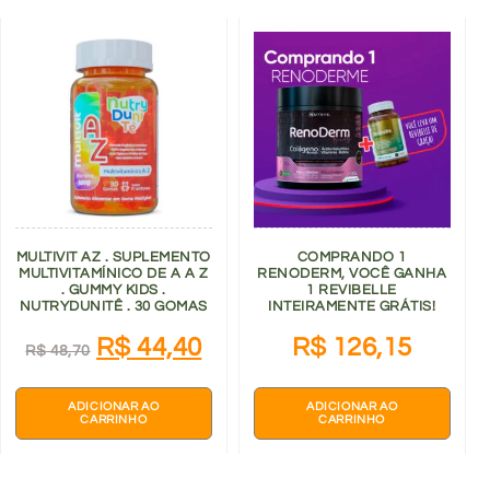
MULTIVIT AZ . SUPLEMENTO
COMPRANDO 1
MULTIVITAMÍNICO DE A A Z
RENODERM, VOCÊ GANHA
. GUMMY KIDS .
1 REVIBELLE
NUTRYDUNITÊ . 30 GOMAS
INTEIRAMENTE GRÁTIS!
R$
44,40
R$
126,15
R$
48,70
ADICIONAR AO
ADICIONAR AO
CARRINHO
CARRINHO