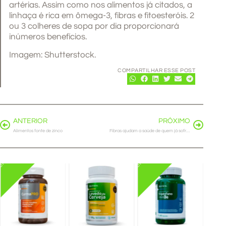
artérias. Assim como nos alimentos já citados, a
linhaça é rica em ômega-3, fibras e fitoesteróis. 2
ou 3 colheres de sopa por dia proporcionará
inúmeros benefícios.
Imagem: Shutterstock.
COMPARTILHAR ESSE POST
ANTERIOR
PRÓXIMO
Alimentos fonte de zinco
Fibras ajudam a saúde de quem já sofreu infarto
PROMO
PROMO
Complexo
Suplemento
B + Zinco
Boo
de
Triptofano
+
Brai
Levedo
+
Vitamina
Noo