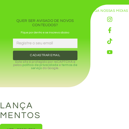
SIGA NOSSAS MÍDIAS
QUER SER AVISADO DE NOVOS
CONTEÚDOS?
Fique por dentro e se inscreva abaixo
CADASTRAR EMAIL
Este site é protegido por reCAPTCHA e
pelas
política de privacidade
e
termos de
serviço
do Google.
LANÇA
MENTOS