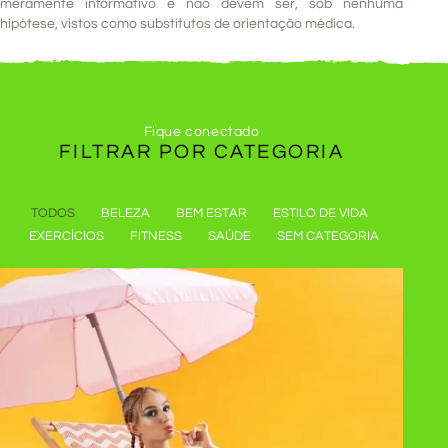
meramente informativo e não devem ser, sob nenhuma
hipótese, vistos como substitutos de orientação médica.
Fique conectado
FILTRAR POR
CATEGORIA
TODOS
BELEZA
BEM ESTAR
ESTILO DE VIDA
EXERCÍCIOS
FITNESS
SAÚDE
SEM CATEGORIA