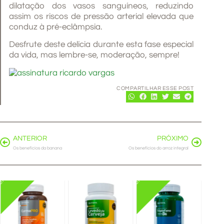
dilatação dos vasos sanguíneos, reduzindo
assim os riscos de pressão arterial elevada que
conduz à pré-eclâmpsia.
Desfrute deste delícia durante esta fase especial
da vida, mas lembre-se, moderação, sempre!
COMPARTILHAR ESSE POST
ANTERIOR
PRÓXIMO
Os benefícios da banana
Os benefícios do arroz integral
PROMO
PROMO
Complexo
Suplemento
B + Zinco
Boo