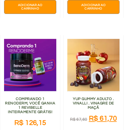
ADICIONAR AO
ADICIONAR AO
CARRINHO
CARRINHO
COMPRANDO 1
YUP GUMMY ADULTO .
RENODERM, VOCÊ GANHA
VINALLI . VINAGRE DE
1 REVIBELLE
MAÇÃ
INTEIRAMENTE GRÁTIS!
R$
61,70
R$
67,60
R$
126,15