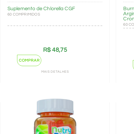
Suplemento de Chlorella CGF
Burn
Argi
60 COMPRIMIDOS
Cro
60 C
R$
48,75
COMPRAR
MAIS DETALHES