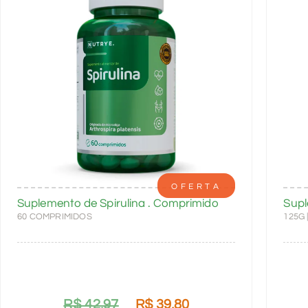
OFERTA
Suplemento de Spirulina . Comprimido
Supl
60 COMPRIMIDOS
125G
R$
42,97
R$
39,80