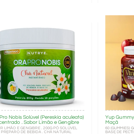
Pro Nobis Solúvel (Pereskia aculeata)
Yup Gummy Ad
entrado . Sabor Limão e Gengibre
Maçã
R LIMÃO E GENGIBRE . 200G PÓ SOLÚVEL
60 (GUMMIES) 
 PREPARO DE BEBIDA . CHÁ NATURAL
BASE DE PECT