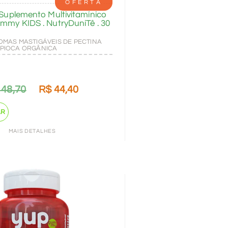
OFERTA
. Suplemento Multivitamínico
ummy KIDS . NutryDuniTê . 30
GOMAS MASTIGÁVEIS DE PECTINA
APIOCA ORGÂNICA
48,70
R$
44,40
AR
MAIS DETALHES