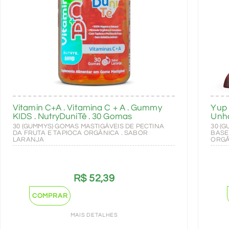
Vitamin C+A . Vitamina C + A . Gummy
Yup 
KIDS . NutryDuniTê . 30 Gomas
Unh
30 (GUMMYS) GOMAS MASTIGÁVEIS DE PECTINA
30 (
DA FRUTA E TAPIOCA ORGÂNICA . SABOR
BASE
LARANJA
ORGÂ
R$
52,39
COMPRAR
MAIS DETALHES