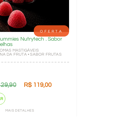
OFERTA
mmies Nutrytech . Sabor
elhas
GOMAS MASTIGÁVEIS
INA DA FRUTA • SABOR FRUTAS
29,90
R$
119,00
AR
MAIS DETALHES