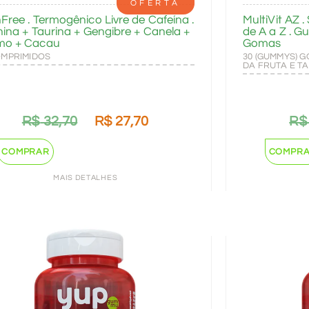
OFERTA
Free . Termogênico Livre de Cafeína .
MultiVit AZ 
nina + Taurina + Gengibre + Canela +
de A a Z . G
mo + Cacau
Gomas
OMPRIMIDOS
30 (GUMMYS) 
DA FRUTA E T
R$
32,70
R$
27,70
R$
COMPRAR
COMPR
MAIS DETALHES