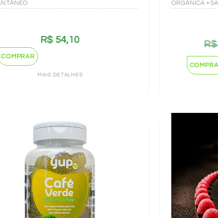
ANTÂNEO
ORGÂNICA • S
R$
54,10
R$
COMPRAR
COMPR
MAIS DETALHES