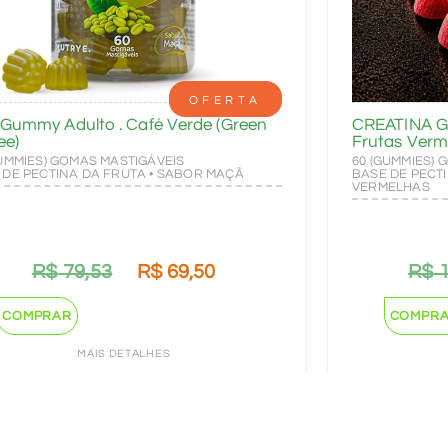
OFERTA
Gummy Adulto . Café Verde (Green
CREATINA Gu
ee)
Frutas Verm
GUMMIES) GOMAS MASTIGÁVEIS
60 (GUMMIES) 
 DE PECTINA DA FRUTA • SABOR MAÇÃ
BASE DE PECT
VERMELHAS
R$
79,53
R$
69,50
R$
1
COMPRAR
COMPR
MAIS DETALHES