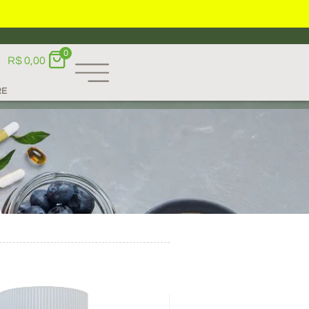
0
R$
0,00
RE