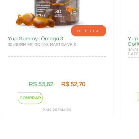
OFERTA
Yup Gummy . Ômega 3
Yup 
Coff
30 (GUMMIES) GOMAS MASTIGÁVEIS
30 (
BASE
R$
55,62
R$
52,70
COMPRAR
MAIS DETALHES