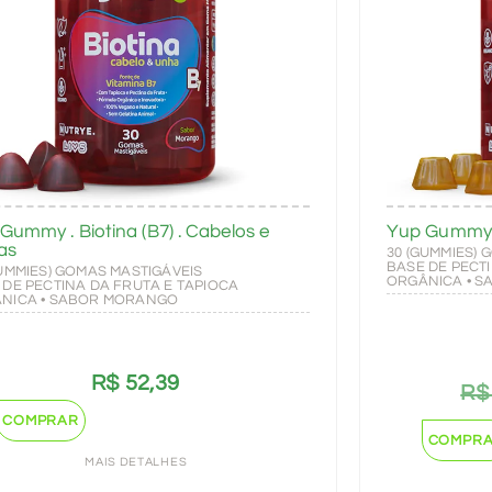
Gummy . Biotina (B7) . Cabelos e
Yup Gummy 
as
30 (GUMMIES) 
BASE DE PECT
GUMMIES) GOMAS MASTIGÁVEIS
ORGÂNICA • S
 DE PECTINA DA FRUTA E TAPIOCA
NICA • SABOR MORANGO
R$
52,39
R$
COMPRAR
COMPR
MAIS DETALHES