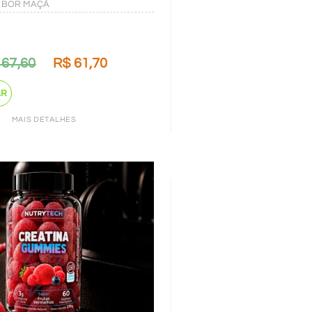
ABOR MAÇÃ
67,60
R$
61,70
AR
MAIS DETALHES