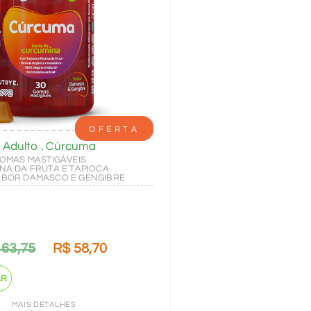
OFERTA
Adulto . Cúrcuma
GOMAS MASTIGÁVEIS
INA DA FRUTA E TAPIOCA
ABOR DAMASCO E GENGIBRE
63,75
R$
58,70
AR
MAIS DETALHES