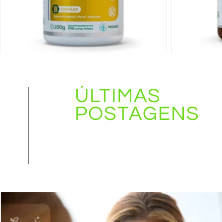
CurmaPro . Cúrcuma + Extrato de
Própolis + Gengibre + Laranja Moro .
60 cápsulas
Suplemento de L
ÚLTIMAS
POSTAGENS