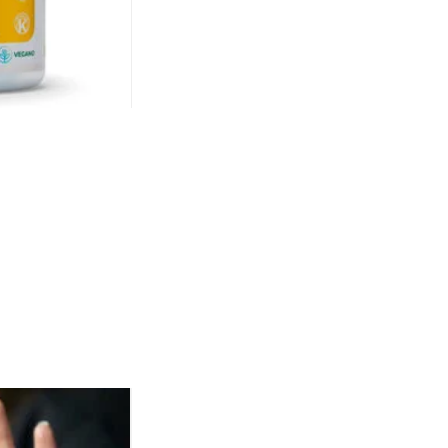
Complexo B + Zinco + Vitamina D3 .
60 cápsulas