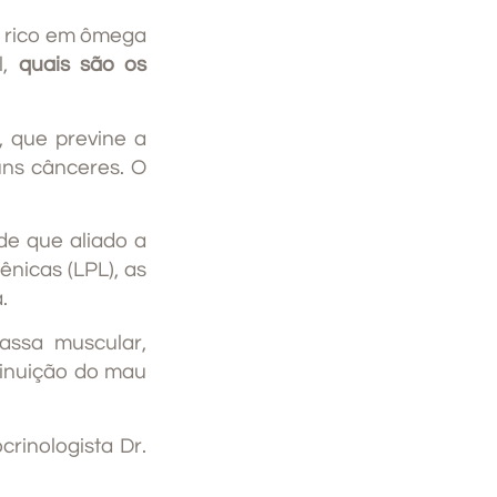
 é rico em ômega
l,
quais são os
), que previne a
uns cânceres. O
e que aliado a
ênicas (LPL), as
.
ssa muscular,
iminuição do mau
rinologista Dr.