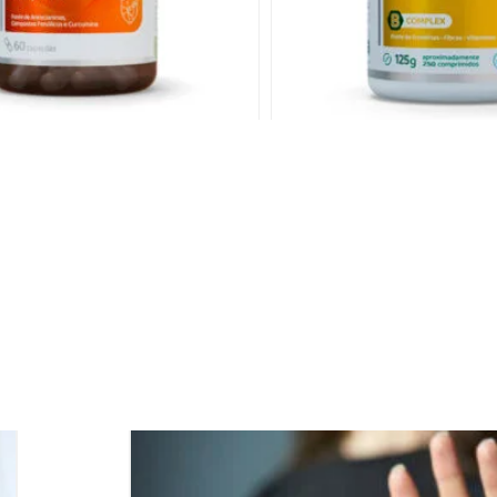
evedo de Cerveja
Triptofano + Vitamina B6