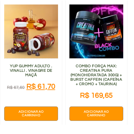
YUP GUMMY ADULTO .
COMBO FORÇA MAX:
VINALLI . VINAGRE DE
CREATINA PURA
MAÇÃ
(MONOHIDRATADA 300G) +
BURST CAFFEIN (CAFEÍNA
+ CROMO + TAURINA)
R$
61,70
R$
67,60
R$
169,65
ADICIONAR AO
ADICIONAR AO
CARRINHO
CARRINHO