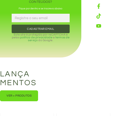
CONTEÚDOS?
Fique por dentro e se inscreva abaixo
CADASTRAR EMAIL
Este site é protegido por reCAPTCHA e
pelas
política de privacidade
e
termos de
serviço
do Google.
LANÇA
MENTOS
VER + PRODUTOS