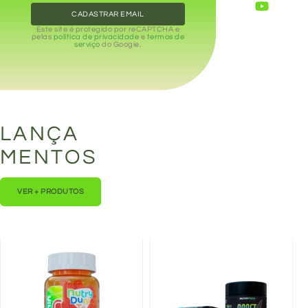
CADASTRAR EMAIL
Este site é protegido por reCAPTCHA e
pelas
política de privacidade
e
termos de
serviço
do Google.
LANÇA
MENTOS
VER + PRODUTOS