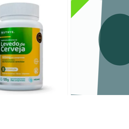
evedo de Cerveja
Triptofano + Vitamina B6