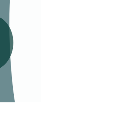
Complexo B + Zinco + Vitamina D3 .
60 cápsulas