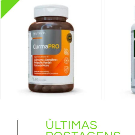
CurmaPro . Cúrcuma + Extrato de
Própolis + Gengibre + Laranja Moro .
60 cápsulas
Suplemento de L
ÚLTIMAS