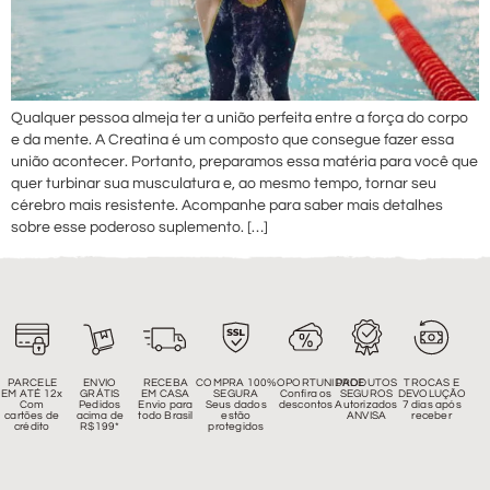
Qualquer pessoa almeja ter a união perfeita entre a força do corpo
e da mente. A Creatina é um composto que consegue fazer essa
união acontecer. Portanto, preparamos essa matéria para você que
quer turbinar sua musculatura e, ao mesmo tempo, tornar seu
cérebro mais resistente. Acompanhe para saber mais detalhes
sobre esse poderoso suplemento. […]
PARCELE
ENVIO
RECEBA
COMPRA 100%
OPORTUNIDADE
PRODUTOS
TROCAS E
EM ATÉ 12x
GRÁTIS
EM CASA
SEGURA
Confira os
SEGUROS
DEVOLUÇÃO
Com
Pedidos
Envio para
Seus dados
descontos
Autorizados
7 dias após
cartões de
acima de
todo Brasil
estão
ANVISA
receber
crédito
R$199*
protegidos