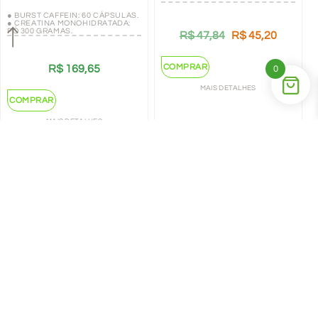
● BURST CAFFEIN: 60 CÁPSULAS.
● CREATINA MONOHIDRATADA:
PÓ 300 GRAMAS.
R$
47,84
R$
45,20
COMPRAR
R$
169,65
0
MAIS DETALHES
COMPRAR
MAIS DETALHES
←
1
2
→