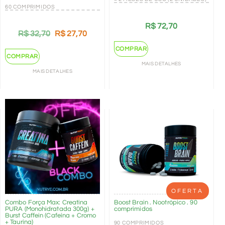
60 COMPRIMIDOS
R$
72,70
R$
32,70
R$
27,70
COMPRAR
COMPRAR
MAIS DETALHES
MAIS DETALHES
OFERTA
Combo Força Max: Creatina
Boost Brain . Nootrópico . 90
PURA (Monohidratada 300g) +
comprimidos
Burst Caffein (Cafeína + Cromo
+ Taurina)
90 COMPRIMIDOS