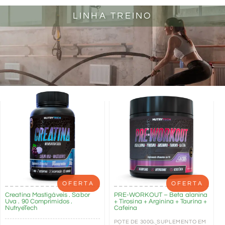
LINHA TREINO
OFERTA
OFERTA
Creatina Mastigáveis . Sabor
PRE-WORKOUT – Beta alanina
Uva . 90 Comprimidos .
+ Tirosina + Arginina + Taurina +
NutryeTech
Cafeína
POTE DE 300G. SUPLEMENTO EM