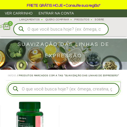
FRETE GRÁTIS HOJE • Consulte sua região*
VER CARRINHO
ENTRAR NA CONTA
LANÇAMENTOS
QUERO COMPRAR
PRODUTOS
SOBRE
0
0
SUAVIZAÇÃO DAS LINHAS DE
EXPRESSÃO
INÍCIO
/ PRODUTOS MARCADOS COM A TAG “SUAVIZAÇÃO DAS LINHAS DE EXPRESSÃO”