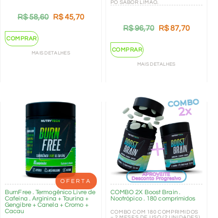
PÓ SABOR LIMÃO.
R$
58,60
R$
45,70
R$
96,70
R$
87,70
COMPRAR
COMPRAR
MAIS DETALHES
MAIS DETALHES
OFERTA
BurnFree . Termogênico Livre de
COMBO 2X Boost Brain .
Cafeína . Arginina + Taurina +
Nootrópico . 180 comprimidos
Gengibre + Canela + Cromo +
Cacau
COMBO COM 180 COMPRIMIDOS
= 2 MESES DE USO (2 UNIDADES)