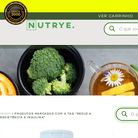
VER CARRINHO
REDU
INÍCIO
/ PRODUTOS MARCADOS COM A TAG “REDUZ A
RESISTÊNCIA A INSULINA”