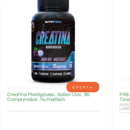
OFERTA
Creatina Mastigáveis . Sabor Uva . 90
PRE
Comprimidos . NutryeTech
Tiro
POTE
LIMÃ