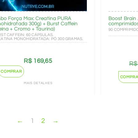
bo Força Max: Creatina PURA
Boost Brain 
ohidratada 300g) + Burst Caffein
comprimido
eína + Cromo + Taurina)
90 COMPRIMID
RST CAFFEIN: 60 CÁPSULAS.
EATINA MONOHIDRATADA: PÓ 300 GRAMAS.
R$
169,65
R$
COMPRAR
COMPR
MAIS DETALHES
←
1
2
→