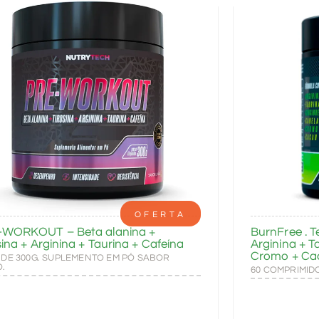
OFERTA
-WORKOUT – Beta alanina +
BurnFree . T
sina + Arginina + Taurina + Cafeína
Arginina + T
Cromo + Ca
 DE 300G. SUPLEMENTO EM PÓ SABOR
O.
60 COMPRIMID