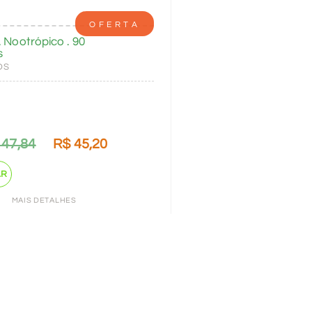
OFERTA
. Nootrópico . 90
s
OS
47,84
R$
45,20
AR
MAIS DETALHES