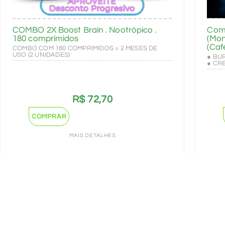
COMBO 2X Boost Brain . Nootrópico .
Com
180 comprimidos
(Mon
(Caf
COMBO COM 180 COMPRIMIDOS = 2 MESES DE
USO (2 UNIDADES)
● BU
● CR
R$
72,70
COMPRAR
MAIS DETALHES