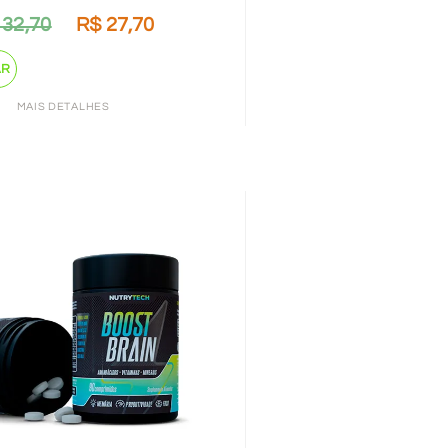
32,70
R$
27,70
AR
MAIS DETALHES