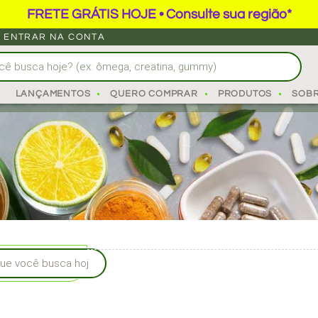
FRETE GRÁTIS HOJE • Consulte sua região*
ENTRAR NA CONTA
Z A RESISTÊNCIA A INS
LANÇAMENTOS
QUERO COMPRAR
PRODUTOS
SOB