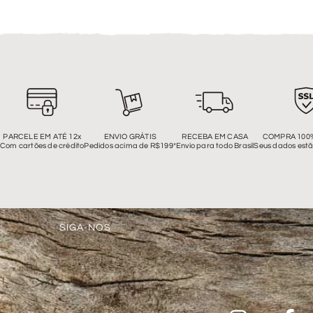
PARCELE EM ATÉ 12x
ENVIO GRÁTIS
RECEBA EM CASA
COMPRA 100
Com cartões de crédito
Pedidos acima de R$199*
Envio para todo Brasil
Seus dados estã
SIGA-NOS