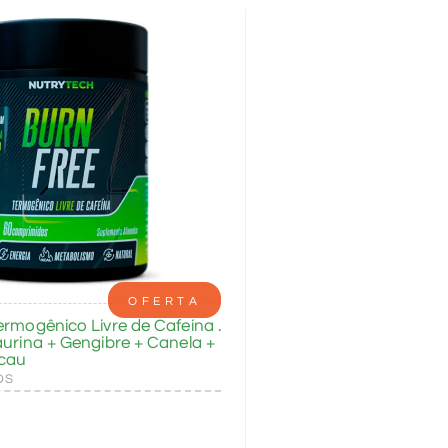
OFERTA
ermogênico Livre de Cafeína .
aurina + Gengibre + Canela +
cau
OS