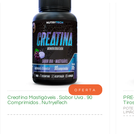
OFERTA
Creatina Mastigáveis . Sabor Uva . 90
PRE
Comprimidos . NutryeTech
Tiro
POTE
LIMÃ