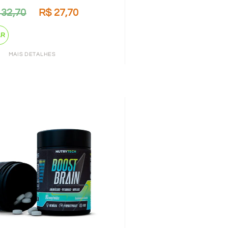
32,70
R$
27,70
AR
MAIS DETALHES