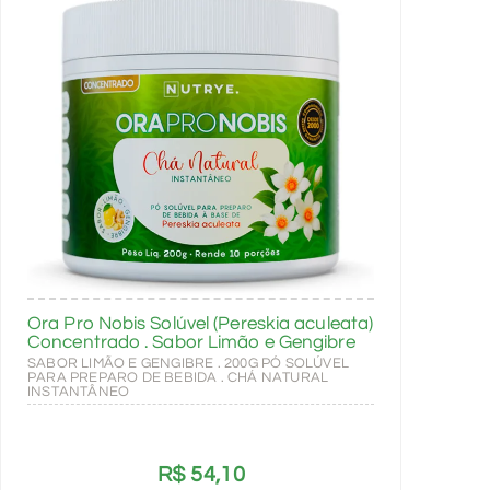
Ora Pro Nobis Solúvel (Pereskia aculeata)
Concentrado . Sabor Limão e Gengibre
SABOR LIMÃO E GENGIBRE . 200G PÓ SOLÚVEL
PARA PREPARO DE BEBIDA . CHÁ NATURAL
INSTANTÂNEO
R$
54,10