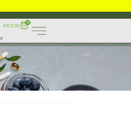
0
R$
0,00
RE