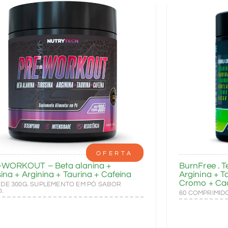
OFERTA
-WORKOUT – Beta alanina +
BurnFree . T
sina + Arginina + Taurina + Cafeína
Arginina + T
Cromo + Ca
 DE 300G. SUPLEMENTO EM PÓ SABOR
O.
60 COMPRIMID