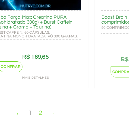
bo Força Max: Creatina PURA
Boost Brain 
ohidratada 300g) + Burst Caffein
comprimido
eína + Cromo + Taurina)
90 COMPRIMID
RST CAFFEIN: 60 CÁPSULAS.
EATINA MONOHIDRATADA: PÓ 300 GRAMAS.
R$
169,65
R$
COMPRAR
COMPR
MAIS DETALHES
←
1
2
→