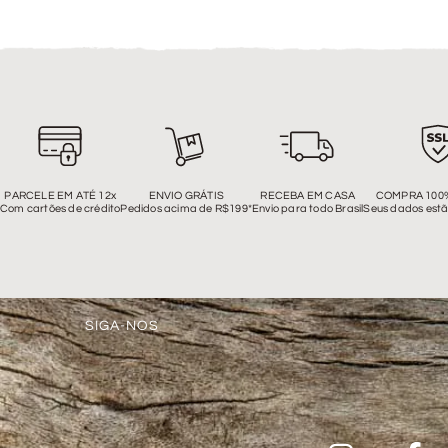
PARCELE EM ATÉ 12x
ENVIO GRÁTIS
RECEBA EM CASA
COMPRA 100
Com cartões de crédito
Pedidos acima de R$199*
Envio para todo Brasil
Seus dados estã
SIGA-NOS