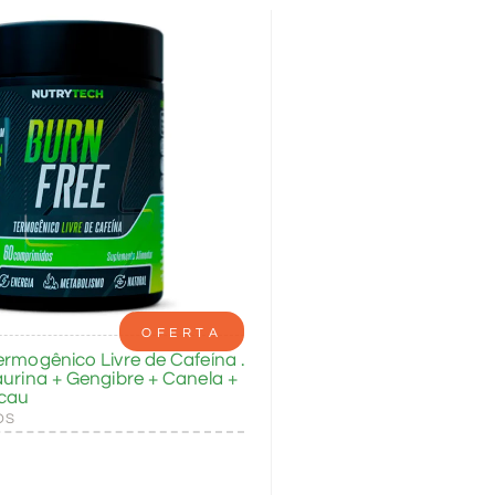
OFERTA
ermogênico Livre de Cafeína .
aurina + Gengibre + Canela +
cau
OS