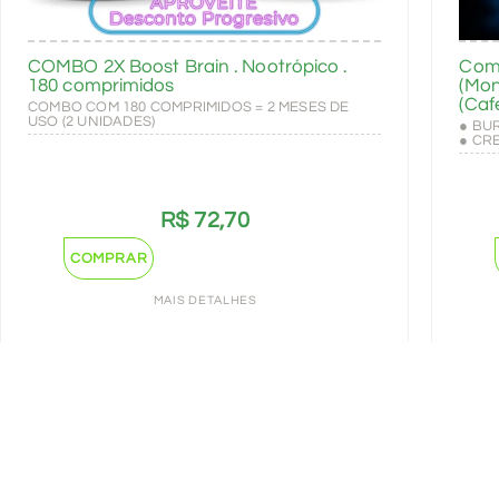
COMBO 2X Boost Brain . Nootrópico .
Com
180 comprimidos
(Mon
(Caf
COMBO COM 180 COMPRIMIDOS = 2 MESES DE
USO (2 UNIDADES)
● BU
● CR
R$
72,70
COMPRAR
MAIS DETALHES