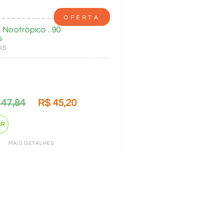
OFERTA
. Nootrópico . 90
s
OS
47,84
R$
45,20
AR
MAIS DETALHES