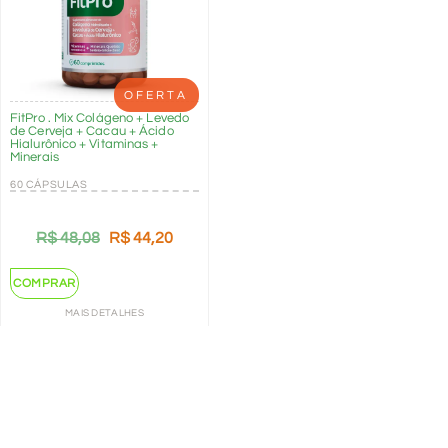
OFERTA
FitPro . Mix Colágeno + Levedo
de Cerveja + Cacau + Ácido
Hialurônico + Vitaminas +
Minerais
60 CÁPSULAS
R$
48,08
R$
44,20
COMPRAR
MAIS DETALHES