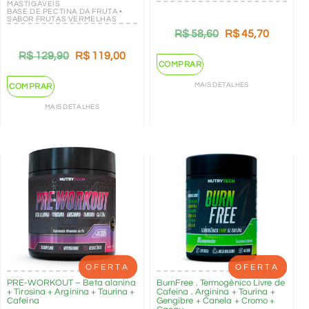
MASTIGÁVEIS
BASE DE PECTINA DA FRUTA •
SABOR FRUTAS VERMELHAS
R$
58,60
R$
45,70
R$
129,90
R$
119,00
COMPRAR
MAIS DETALHES
COMPRAR
MAIS DETALHES
OFERTA
OFERTA
PRE-WORKOUT – Beta alanina
BurnFree . Termogênico Livre de
+ Tirosina + Arginina + Taurina +
Cafeína . Arginina + Taurina +
Cafeína
Gengibre + Canela + Cromo +