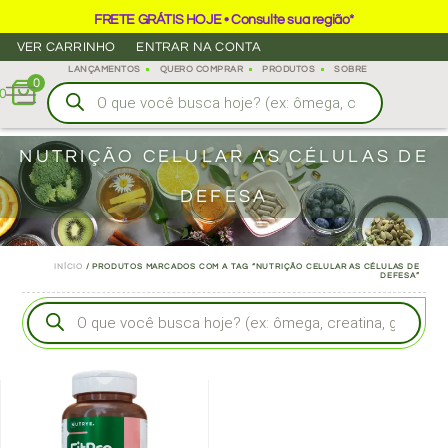
FRETE GRÁTIS HOJE • Consulte sua região*
VER CARRINHO
ENTRAR NA CONTA
LANÇAMENTOS
QUERO COMPRAR
PRODUTOS
SOBRE
0
0
NUTRIÇÃO CELULAR AS CÉLULAS DE
DEFESA
INÍCIO
/ PRODUTOS MARCADOS COM A TAG “NUTRIÇÃO CELULAR AS CÉLULAS DE
DEFESA”