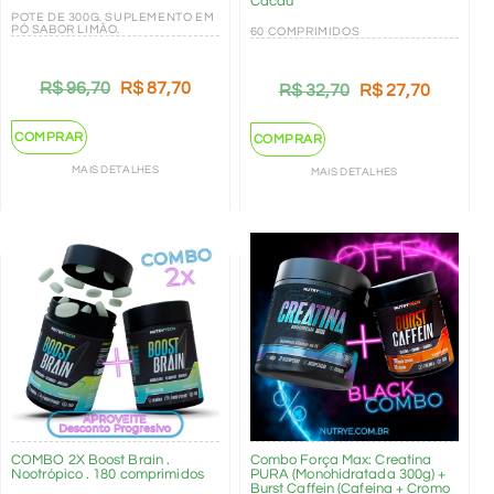
Cacau
POTE DE 300G. SUPLEMENTO EM
PÓ SABOR LIMÃO.
60 COMPRIMIDOS
R$
96,70
R$
87,70
R$
32,70
R$
27,70
COMPRAR
COMPRAR
MAIS DETALHES
MAIS DETALHES
COMBO 2X Boost Brain .
Combo Força Max: Creatina
Nootrópico . 180 comprimidos
PURA (Monohidratada 300g) +
Burst Caffein (Cafeína + Cromo