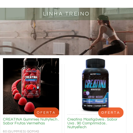
LINHA TREINO
OFERTA
OFERTA
CREATINA Gummies Nutrytech .
Creatina Mastigáveis . Sabor
Sabor Frutas Vermelhas
Uva . 90 Comprimidos .
NutryeTech
60 (GUMMIES) GOMAS