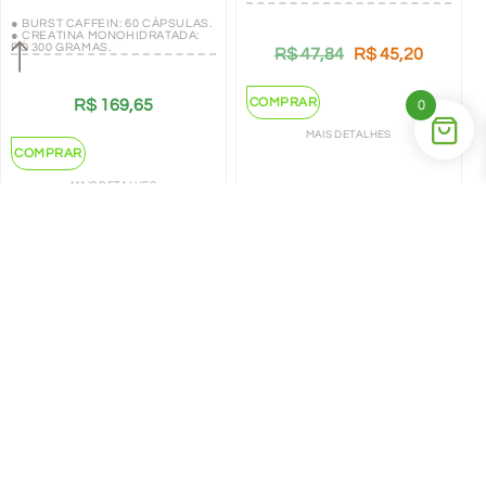
● BURST CAFFEIN: 60 CÁPSULAS.
● CREATINA MONOHIDRATADA:
PÓ 300 GRAMAS.
R$
47,84
R$
45,20
COMPRAR
R$
169,65
0
MAIS DETALHES
COMPRAR
MAIS DETALHES
←
1
2
→