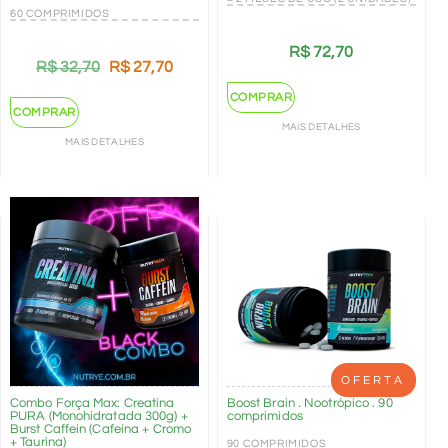
60 COMPRIMIDOS
R$
72,70
R$
32,70
R$
27,70
COMPRAR
COMPRAR
MAIS DETALHES
MAIS DETALHES
OFERTA
Combo Força Max: Creatina
Boost Brain . Nootrópico . 90
PURA (Monohidratada 300g) +
comprimidos
Burst Caffein (Cafeína + Cromo
+ Taurina)
90 COMPRIMIDOS