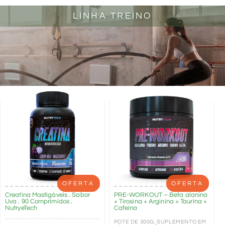
LINHA TREINO
OFERTA
OFERTA
Creatina Mastigáveis . Sabor
PRE-WORKOUT – Beta alanina
Uva . 90 Comprimidos .
+ Tirosina + Arginina + Taurina +
NutryeTech
Cafeína
POTE DE 300G. SUPLEMENTO EM