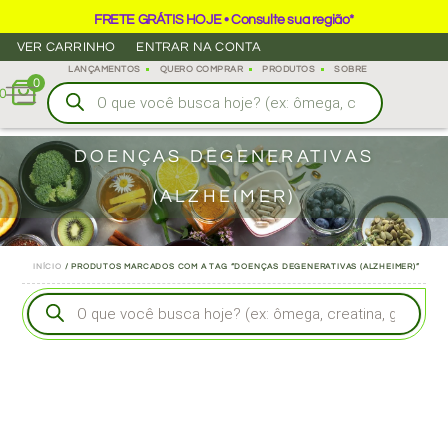
FRETE GRÁTIS HOJE • Consulte sua região*
VER CARRINHO
ENTRAR NA CONTA
LANÇAMENTOS
QUERO COMPRAR
PRODUTOS
SOBRE
0
0
DOENÇAS DEGENERATIVAS
(ALZHEIMER)
INÍCIO
/ PRODUTOS MARCADOS COM A TAG “DOENÇAS DEGENERATIVAS (ALZHEIMER)”