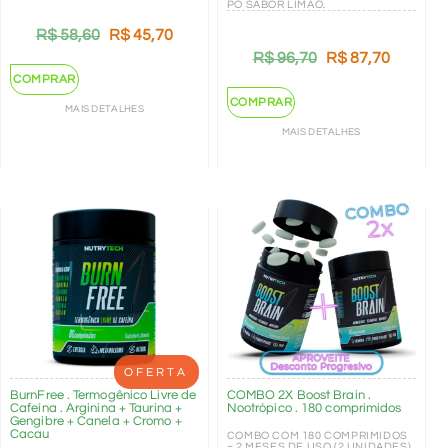
PÓ SABOR LIMÃO.
R$
58,60
R$
45,70
R$
96,70
R$
87,70
COMPRAR
COMPRAR
MAIS DETALHES
MAIS DETALHES
OFERTA
BurnFree . Termogênico Livre de
COMBO 2X Boost Brain .
Cafeína . Arginina + Taurina +
Nootrópico . 180 comprimidos
Gengibre + Canela + Cromo +
Cacau
COMBO COM 180 COMPRIMIDOS
= 2 MESES DE USO (2 UNIDADES)