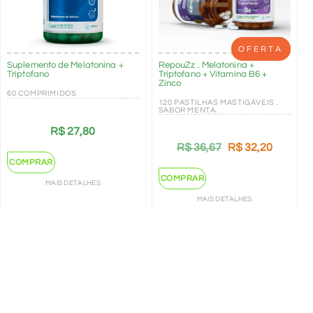
OFERTA
Suplemento de Melatonina +
RepouZz . Melatonina +
Triptofano
Triptofano + Vitamina B6 +
Zinco
60 COMPRIMIDOS
120 PASTILHAS MASTIGÁVEIS .
SABOR MENTA.
R$
27,80
R$
36,67
R$
32,20
COMPRAR
COMPRAR
MAIS DETALHES
MAIS DETALHES