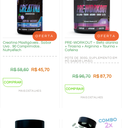
OFERTA
OFERTA
Creatina Mastigáveis . Sabor
PRE-WORKOUT – Beta alanina
Uva . 90 Comprimidos .
+ Tirosina + Arginina + Taurina +
NutryeTech
Cafeína
POTE DE 300G. SUPLEMENTO EM
PÓ SABOR LIMÃO.
R$
58,60
R$
45,70
R$
96,70
R$
87,70
COMPRAR
COMPRAR
MAIS DETALHES
MAIS DETALHES