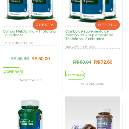
OFERTA
OFERTA
Combo Melatonina + Triptofano
Combo de suplemento de
. 2 unidades
Melatonina + Suplemento de
Triptofano . 3 unidades
120 COMPRIMIDOS
180 COMPRIMIDOS
R$
55,36
R$
50,00
R$
83,04
R$
72,66
COMPRAR
COMPRAR
MAIS DETALHES
MAIS DETALHES