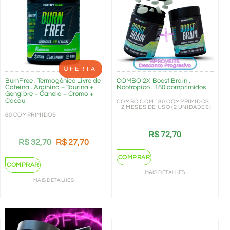
OFERTA
BurnFree . Termogênico Livre de
COMBO 2X Boost Brain .
Cafeína . Arginina + Taurina +
Nootrópico . 180 comprimidos
Gengibre + Canela + Cromo +
Cacau
COMBO COM 180 COMPRIMIDOS
= 2 MESES DE USO (2 UNIDADES)
60 COMPRIMIDOS
R$
72,70
R$
32,70
R$
27,70
COMPRAR
COMPRAR
MAIS DETALHES
MAIS DETALHES