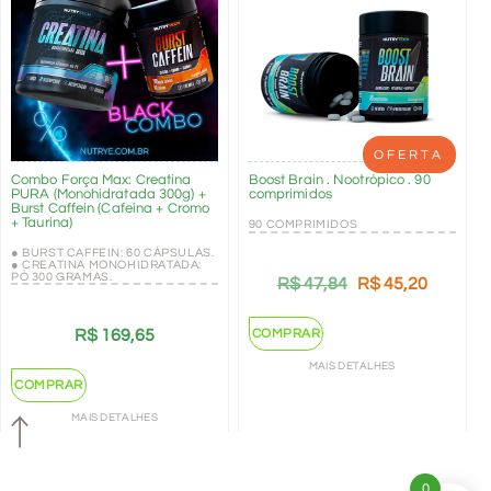
OFERTA
Combo Força Max: Creatina
Boost Brain . Nootrópico . 90
PURA (Monohidratada 300g) +
comprimidos
Burst Caffein (Cafeína + Cromo
+ Taurina)
90 COMPRIMIDOS
● BURST CAFFEIN: 60 CÁPSULAS.
● CREATINA MONOHIDRATADA:
PÓ 300 GRAMAS.
R$
47,84
R$
45,20
COMPRAR
R$
169,65
MAIS DETALHES
COMPRAR
MAIS DETALHES
0