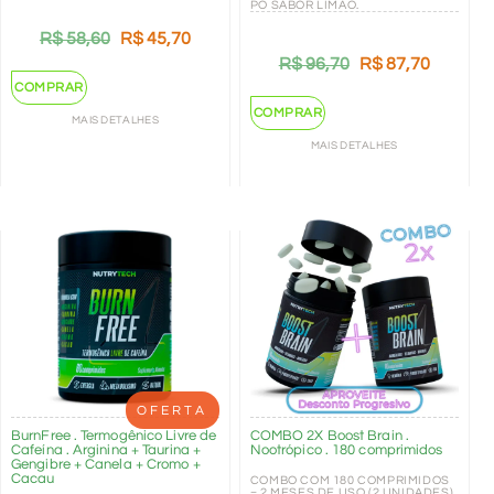
PÓ SABOR LIMÃO.
R$
58,60
R$
45,70
R$
96,70
R$
87,70
COMPRAR
COMPRAR
MAIS DETALHES
MAIS DETALHES
OFERTA
BurnFree . Termogênico Livre de
COMBO 2X Boost Brain .
Cafeína . Arginina + Taurina +
Nootrópico . 180 comprimidos
Gengibre + Canela + Cromo +
Cacau
COMBO COM 180 COMPRIMIDOS
= 2 MESES DE USO (2 UNIDADES)