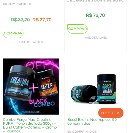
60 COMPRIMIDOS
R$
72,70
R$
32,70
R$
27,70
COMPRAR
COMPRAR
MAIS DETALHES
MAIS DETALHES
OFERTA
Combo Força Max: Creatina
Boost Brain . Nootrópico . 90
PURA (Monohidratada 300g) +
comprimidos
Burst Caffein (Cafeína + Cromo
+ Taurina)
90 COMPRIMIDOS