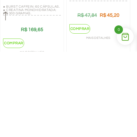
● BURST CAFFEIN: 60 CÁPSULAS.
● CREATINA MONOHIDRATADA:
PÓ 300 GRAMAS.
R$
47,84
R$
45,20
COMPRAR
R$
169,65
0
MAIS DETALHES
COMPRAR
MAIS DETALHES
←
1
2
→