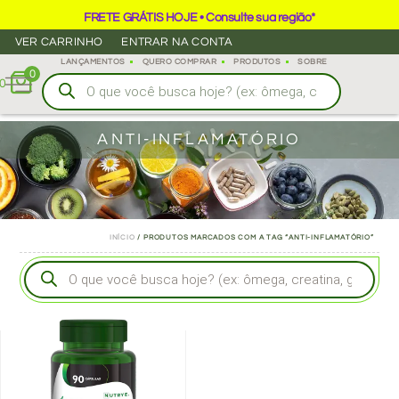
FRETE GRÁTIS HOJE • Consulte sua região*
VER CARRINHO
ENTRAR NA CONTA
LANÇAMENTOS
QUERO COMPRAR
PRODUTOS
SOBRE
0
0
ANTI-INFLAMATÓRIO
INÍCIO
/ PRODUTOS MARCADOS COM A TAG “ANTI-INFLAMATÓRIO”