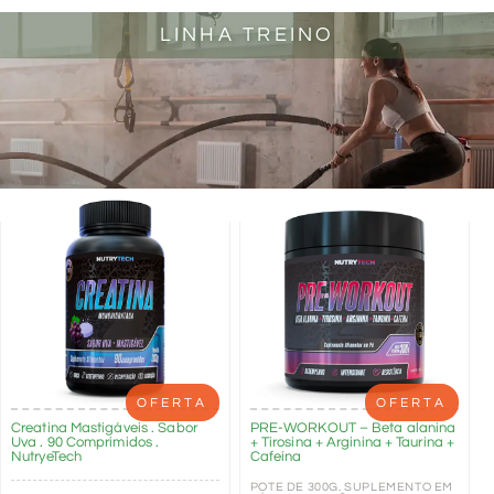
LINHA TREINO
OFERTA
OFERTA
Creatina Mastigáveis . Sabor
PRE-WORKOUT – Beta alanina
Uva . 90 Comprimidos .
+ Tirosina + Arginina + Taurina +
NutryeTech
Cafeína
POTE DE 300G. SUPLEMENTO EM