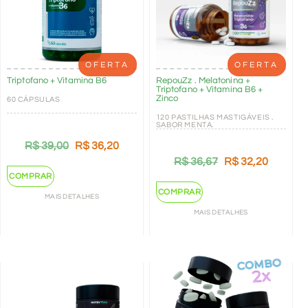
OFERTA
OFERTA
Triptofano + Vitamina B6
RepouZz . Melatonina +
Triptofano + Vitamina B6 +
Zinco
60 CÁPSULAS
120 PASTILHAS MASTIGÁVEIS .
SABOR MENTA.
R$
39,00
R$
36,20
R$
36,67
R$
32,20
COMPRAR
COMPRAR
MAIS DETALHES
MAIS DETALHES