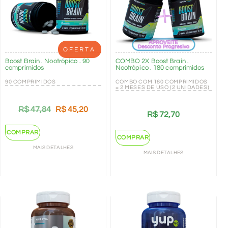
OFERTA
Boost Brain . Nootrópico . 90
COMBO 2X Boost Brain .
comprimidos
Nootrópico . 180 comprimidos
90 COMPRIMIDOS
COMBO COM 180 COMPRIMIDOS
= 2 MESES DE USO (2 UNIDADES)
R$
47,84
R$
45,20
R$
72,70
COMPRAR
COMPRAR
MAIS DETALHES
MAIS DETALHES