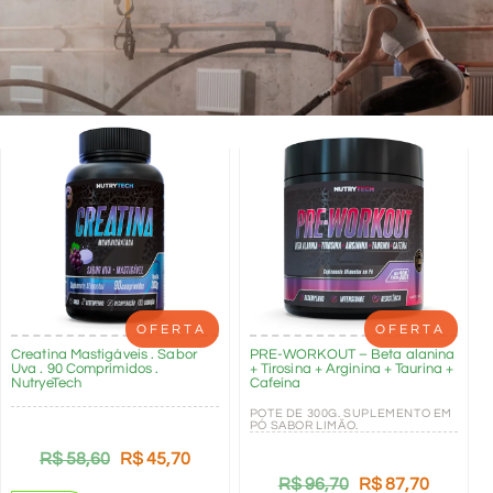
OFERTA
OFERTA
Creatina Mastigáveis . Sabor
PRE-WORKOUT – Beta alanina
Uva . 90 Comprimidos .
+ Tirosina + Arginina + Taurina +
NutryeTech
Cafeína
POTE DE 300G. SUPLEMENTO EM
PÓ SABOR LIMÃO.
R$
58,60
R$
45,70
R$
96,70
R$
87,70