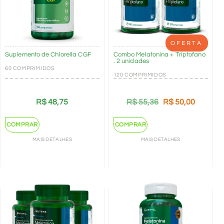
OFERTA
Suplemento de Chlorella CGF
Combo Melatonina + Triptofano
. 2 unidades
60 COMPRIMIDOS
120 COMPRIMIDOS
R$
48,75
R$
55,36
R$
50,00
COMPRAR
COMPRAR
MAIS DETALHES
MAIS DETALHES