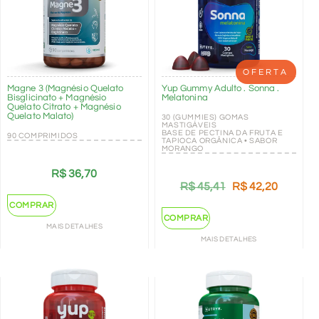
OFERTA
Magne 3 (Magnésio Quelato
Yup Gummy Adulto . Sonna .
Bisglicinato + Magnésio
Melatonina
Quelato Citrato + Magnésio
Quelato Malato)
30 (GUMMIES) GOMAS
MASTIGÁVEIS
BASE DE PECTINA DA FRUTA E
90 COMPRIMIDOS
TAPIOCA ORGÂNICA • SABOR
MORANGO
R$
36,70
R$
45,41
R$
42,20
COMPRAR
COMPRAR
MAIS DETALHES
MAIS DETALHES