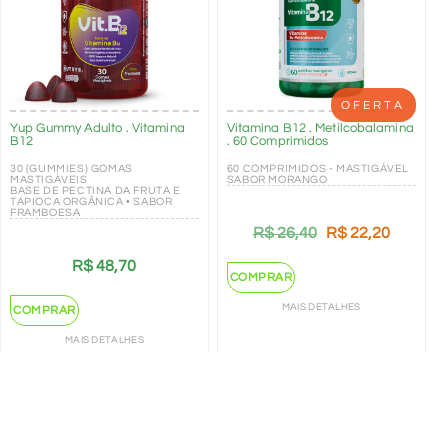
OFERTA
Yup Gummy Adulto . Vitamina
Vitamina B12 . Metilcobalamina
B12
. 60 Comprimidos
30 (GUMMIES) GOMAS
60 COMPRIMIDOS - MASTIGÁVEL
MASTIGÁVEIS
SABOR MORANGO
BASE DE PECTINA DA FRUTA E
TAPIOCA ORGÂNICA • SABOR
FRAMBOESA
R$
26,40
R$
22,20
R$
48,70
COMPRAR
MAIS DETALHES
COMPRAR
MAIS DETALHES