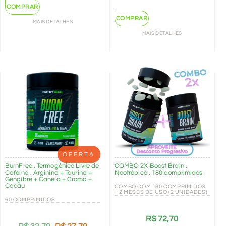
COMPRAR
COMPRAR
MAIS DETALHES
MAIS DETALHES
OFERTA
BurnFree . Termogênico Livre de
COMBO 2X Boost Brain .
Cafeína . Arginina + Taurina +
Nootrópico . 180 comprimidos
Gengibre + Canela + Cromo +
Cacau
COMBO COM 180 COMPRIMIDOS
= 2 MESES DE USO (2 UNIDADES)
60 COMPRIMIDOS
R$
72,70