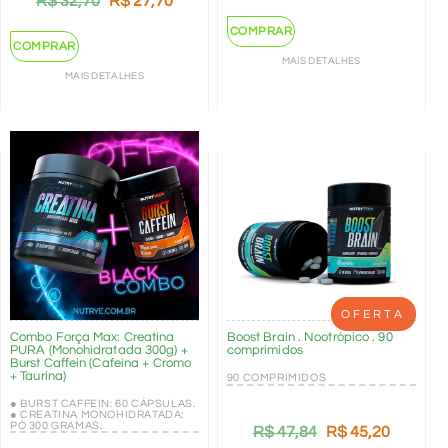
R$
32,70
R$
27,70
COMPRAR
COMPRAR
MAIS DETALHES
MAIS DETALHES
OFERTA
Combo Força Max: Creatina
Boost Brain . Nootrópico . 90
PURA (Monohidratada 300g) +
comprimidos
Burst Caffein (Cafeína + Cromo
+ Taurina)
90 COMPRIMIDOS
● BURST CAFFEIN: 60 CÁPSULAS.
● CREATINA MONOHIDRATADA:
PÓ 300 GRAMAS.
R$
47,84
R$
45,20