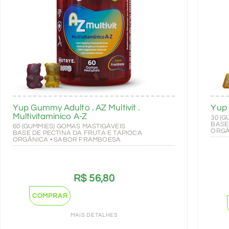
Yup Gummy Adulto . AZ Multivit .
Yup
Multivitamínico A-Z
30 (
BASE
60 (GUMMIES) GOMAS MASTIGÁVEIS
ORGÂ
BASE DE PECTINA DA FRUTA E TAPIOCA
ORGÂNICA • SABOR FRAMBOESA
R$
56,80
COMPRAR
MAIS DETALHES