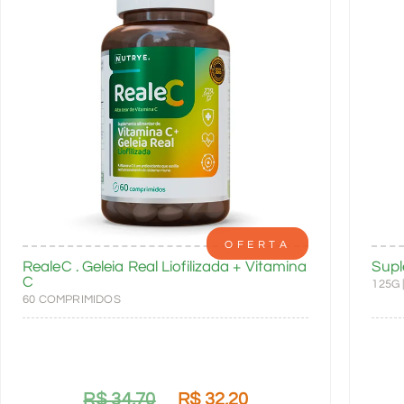
OFERTA
RealeC . Geleia Real Liofilizada + Vitamina
Supl
C
125G
60 COMPRIMIDOS
R$
34,70
R$
32,20