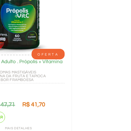
OFERTA
dulto . Própolis + Vitamina
GOMAS MASTIGÁVEIS
INA DA FRUTA E TAPIOCA
SABOR FRAMBOESA
47,71
R$
41,70
AR
MAIS DETALHES