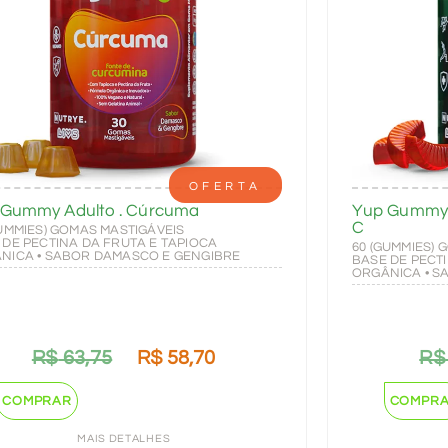
OFERTA
 Gummy Adulto . Cúrcuma
Yup Gummy A
C
GUMMIES) GOMAS MASTIGÁVEIS
 DE PECTINA DA FRUTA E TAPIOCA
60 (GUMMIES) 
NICA • SABOR DAMASCO E GENGIBRE
BASE DE PECT
ORGÂNICA • 
R$
63,75
R$
58,70
R$
COMPRAR
COMPR
MAIS DETALHES