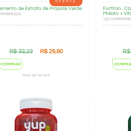
OFERTA
emento de Extrato de Própolis Verde
Fortitan . C
Malato + Vi
OMPRIMIDOS
120 COMPRIMI
R$
32,23
R$
29,90
R$
COMPRAR
COMPR
MAIS DETALHES