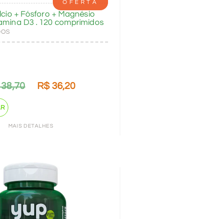
OFERTA
álcio + Fósforo + Magnésio
tamina D3 . 120 comprimidos
DOS
38,70
R$
36,20
AR
MAIS DETALHES