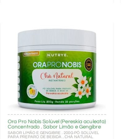
Ora Pro Nobis Solúvel (Pereskia aculeata)
Concentrado . Sabor Limão e Gengibre
SABOR LIMÃO E GENGIBRE . 200G PÓ SOLÚVEL
PARA PREPARO DE BEBIDA . CHÁ NATURAL